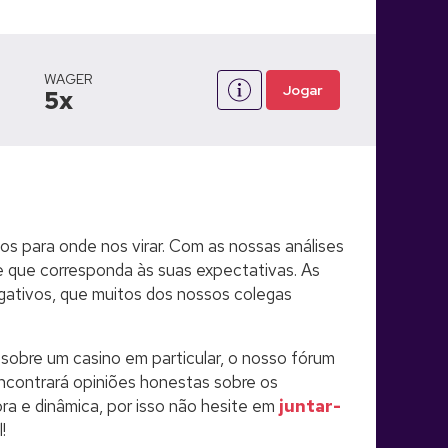
WAGER
Jogar
5
x
s para onde nos virar. Com as nossas análises
e que corresponda às suas expectativas. As
gativos, que muitos dos nossos colegas
 sobre um casino em particular, o nosso fórum
ncontrará opiniões honestas sobre os
ra e dinâmica, por isso não hesite em
juntar-
!