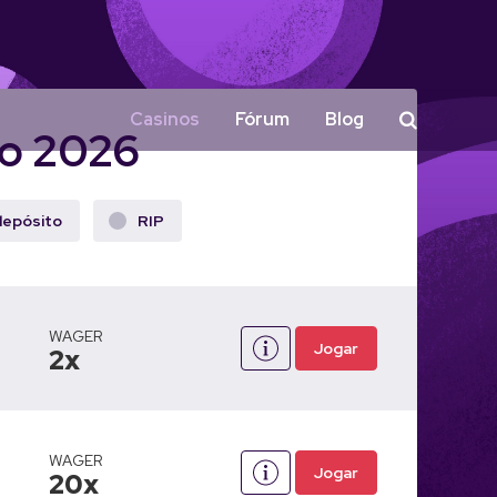
Casinos
Fórum
Blog
o 2026
epósito
RIP
WAGER
Jogar
2
x
WAGER
Jogar
20
x