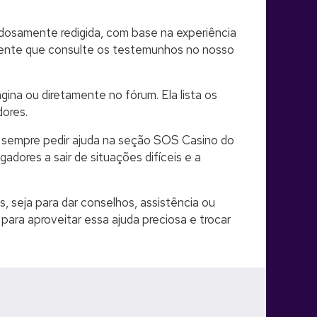
adosamente redigida, com base na experiência
emente que consulte os testemunhos no nosso
gina ou diretamente no fórum. Ela lista os
dores.
e sempre pedir ajuda na seção
SOS Casino
do
adores a sair de situações difíceis e a
 seja para dar conselhos, assistência ou
para aproveitar essa ajuda preciosa e trocar