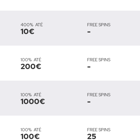
400%
ATÉ
FREE SPINS
10€
-
100%
ATÉ
FREE SPINS
200€
-
100%
ATÉ
FREE SPINS
1000€
-
100%
ATÉ
FREE SPINS
100€
25