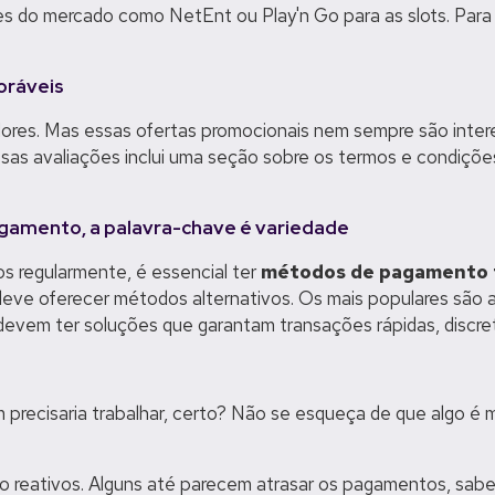
es do mercado como NetEnt ou Play'n Go para as slots. Para
oráveis
res. Mas essas ofertas promocionais nem sempre são intere
ossas avaliações inclui uma seção sobre os termos e condiç
agamento, a palavra-chave é variedade
s regularmente, é essencial ter
métodos de pagamento f
eve oferecer métodos alternativos. Os mais populares são as
 devem ter soluções que garantam transações rápidas, discre
 precisaria trabalhar, certo? Não se esqueça de que algo é m
o reativos. Alguns até parecem atrasar os pagamentos, sabe