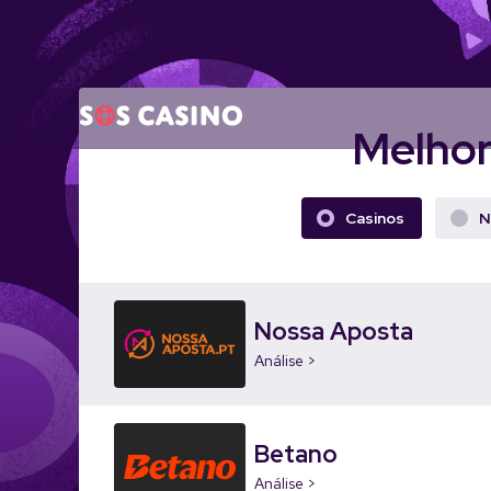
Skip
to
Melhor
the
content
Casinos
N
Nossa Aposta
Análise >
Betano
Análise >