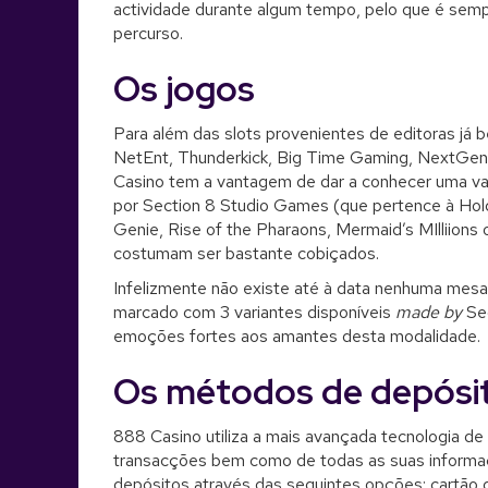
actividade durante algum tempo, pelo que é semp
percurso.
Os jogos
Para além das slots provenientes de editoras já
NetEnt, Thunderkick, Big Time Gaming, NextGen 
Casino tem a vantagem de dar a conhecer uma vas
por Section 8 Studio Games (que pertence à Holdi
Genie, Rise of the Pharaons, Mermaid’s MIlliions 
costumam ser bastante cobiçados.
Infelizmente não existe até à data nenhuma mesa d
marcado com 3 variantes disponíveis
made by
Se
emoções fortes aos amantes desta modalidade.
Os métodos de depósi
888 Casino utiliza a mais avançada tecnologia de 
transacções bem como de todas as suas informaçõ
depósitos através das seguintes opções: cartão 