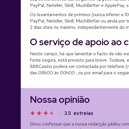
PayPal, Neteller, Skrill, MuchBetter e ApplePay,
Os levantamentos de prémios (nunca inferior a 10
PayPal, Neteller, Skrill, MuchBetter ou ainda por
2 dias úteis no máximo, independentemente do m
O serviço de apoio ao c
Neste campo, há-que lamentar o facto de não ex
fonte segura, está previsto para breve. Todavia, 
888Casino poderá ser contactada por telefone (n
das 08h00 às 00h00 , ou por email para o segui
Nossa opinião
3.5
estrelas
Devo confessar que a nossa redacção jubilou co