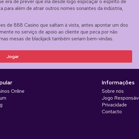
era de prever que iria desde logo espicaçar o espírito de
a para além de atrair outros nomes sonantes da indústria,
des de 888 Casino que saltam à vista, antes apontar um dos
ente no serviço de apoio ao cliente que peca por não
 umas mesas de blackjack também seriam bem-vindas.
Jogar
pular
Informações
inos Online
Sobre nós
rum
Jogo Responsáv
g
Privacidade
Contacto