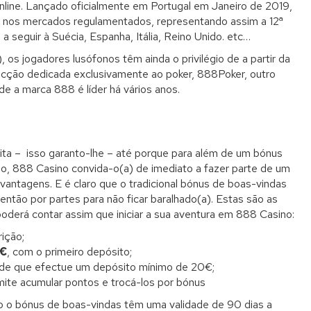
online. Lançado oficialmente em Portugal em Janeiro de 2019,
o nos mercados regulamentados, representando assim a 12ª
a seguir à Suécia, Espanha, Itália, Reino Unido. etc…
, os jogadores lusófonos têm ainda o privilégio de a partir da
cção dedicada exclusivamente ao poker, 888Poker, outro
e a marca 888 é líder há vários anos.
ita – isso garanto-lhe – até porque para além de um bónus
ção, 888 Casino convida-o(a) de imediato a fazer parte de um
vantagens. E é claro que o tradicional bónus de boas-vindas
ntão por partes para não ficar baralhado(a). Estas são as
oderá contar assim que iniciar a sua aventura em 888 Casino:
rição;
0€
, com o primeiro depósito;
desde que efectue um depósito mínimo de 20€;
mite acumular pontos e trocá-los por bónus
 o bónus de boas-vindas têm uma validade de 90 dias a