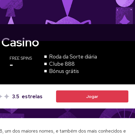
 Casino
Roda da Sorte diária
FREE SPINS
-
Clube 888
Bónus grátis
3.5
estrelas
Jogar
88, um dos maiores nomes, e também dos mais conhecidos e