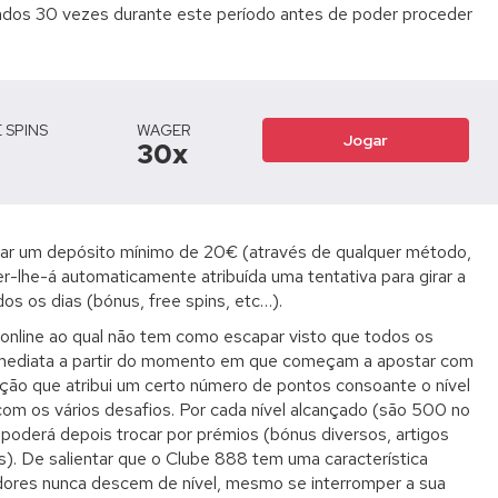
tados 30 vezes durante este período antes de poder proceder
 SPINS
WAGER
Jogar
30
x
ar um depósito mínimo de 20€ (através de qualquer método,
er-lhe-á automaticamente atribuída uma tentativa para girar a
s os dias (bónus, free spins, etc…).
online ao qual não tem como escapar visto que todos os
imediata a partir do momento em que começam a apostar com
zação que atribui um certo número de pontos consoante o nível
com os vários desafios. Por cada nível alcançado (são 500 no
e poderá depois trocar por prémios (bónus diversos, artigos
eis). De salientar que o Clube 888 tem uma característica
dores nunca descem de nível, mesmo se interromper a sua