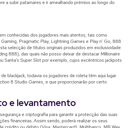
re a subir patamares e ir amealhando prémios ao longo do
 bem conhecidas dos jogadores mais atentos, tais como
Gaming, Pragmatic Play, Lightning Games e Play n’ Go, 888
ta selecção de títulos originais produzidos em exclusividade
ng 888), das quais não posso deixar de destacar Millionaire
ou Santa’s Super Slot por exemplo, cujos excêntricos jackpots
e blackjack, todavia os jogadores de roleta têm aqui lugar
ction 8 Studio Games, e que proporcionarão por certo
to e levantamento
segurança e criptografia para garantir a protecção das suas
es financeiras. Assim sendo, poderá realizar os seus
de crédito ou débito (Visa, Mastercard), Multibanco, MB Way,