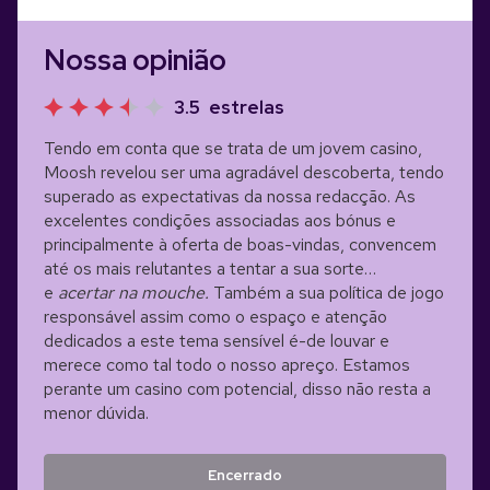
Nossa opinião
3.5
estrelas
Tendo em conta que se trata de um jovem casino,
Moosh revelou ser uma agradável descoberta, tendo
superado as expectativas da nossa redacção. As
excelentes condições associadas aos bónus e
principalmente à oferta de boas-vindas, convencem
até os mais relutantes a tentar a sua sorte…
e
acertar na mouche.
Também a sua política de jogo
responsável assim como o espaço e atenção
dedicados a este tema sensível é-de louvar e
merece como tal todo o nosso apreço. Estamos
perante um casino com potencial, disso não resta a
menor dúvida.
Encerrado