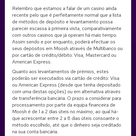
Relembro que estamos a falar de um casino ainda
recente pelo que é perfeitamente normal que a lista
de métodos de depósito e levantamento possa
parecer escassa à primeira vista, comparativamente
com outros casinos que já operam há mais tempo.
Assim sendo e por enquanto, poderá efectuar os
seus depósitos em Moosh através de Multibanco ou
por cartão de crédito/débito: Visa, Mastercard ou
American Express.
Quanto aos levantamentos de prémios, estes
poderão ser executados via cartão de crédito: Visa
ou American Express (desde que tenha depositado
com uma destas opções) ou em alternativa através
de transferência bancária. O prazo a considerar para
processamento por parte da equipa financeira de
Moosh é de 1 a 2 dias úteis no máximo, ao qual há-
que acrescentar entre 2 a 8 dias úteis consoante o
método escolhido, até que o dinheiro seja creditado
na sua conta bancária.