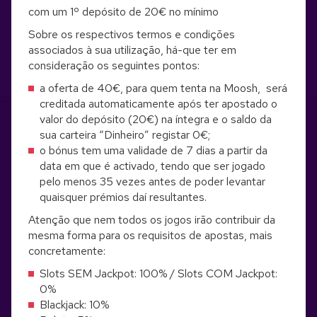
com um 1º depósito de 20€ no mínimo
Sobre os respectivos termos e condições
associados à sua utilização, há-que ter em
consideração os seguintes pontos:
a oferta de 40€, para quem tenta na Moosh, será
creditada automaticamente após ter apostado o
valor do depósito (20€) na íntegra e o saldo da
sua carteira “Dinheiro” registar 0€;
o bónus tem uma validade de 7 dias a partir da
data em que é activado, tendo que ser jogado
pelo menos 35 vezes antes de poder levantar
quaisquer prémios daí resultantes.
Atenção que nem todos os jogos irão contribuir da
mesma forma para os requisitos de apostas, mais
concretamente:
Slots SEM Jackpot: 100% / Slots COM Jackpot:
0%
Blackjack: 10%