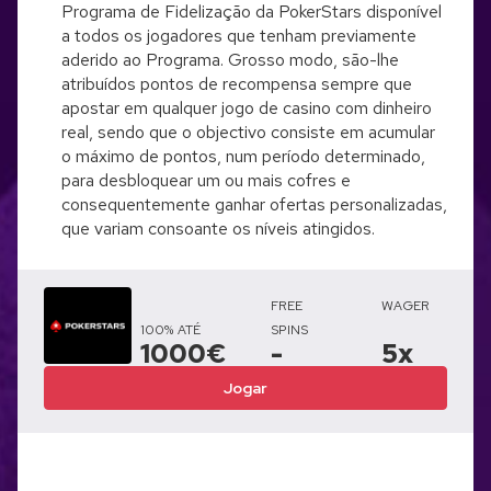
Programa de Fidelização da PokerStars disponível
a todos os jogadores que tenham previamente
aderido ao Programa. Grosso modo, são-lhe
atribuídos pontos de recompensa sempre que
apostar em qualquer jogo de casino com dinheiro
real, sendo que o objectivo consiste em acumular
o máximo de pontos, num período determinado,
para desbloquear um ou mais cofres e
consequentemente ganhar ofertas personalizadas,
que variam consoante os níveis atingidos.
FREE
WAGER
100%
ATÉ
SPINS
1000€
-
5
x
Jogar