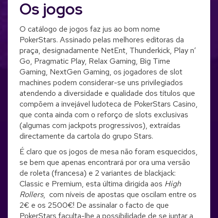
Os jogos
O catálogo de jogos faz jus ao bom nome
PokerStars. Assinado pelas melhores editoras da
praça, designadamente NetEnt, Thunderkick, Play n’
Go, Pragmatic Play, Relax Gaming, Big Time
Gaming, NextGen Gaming, os jogadores de slot
machines podem considerar-se uns privilegiados
atendendo a diversidade e qualidade dos títulos que
compõem a invejável ludoteca de PokerStars Casino,
que conta ainda com o reforço de slots exclusivas
(algumas com jackpots progressivos), extraídas
directamente da cartola do grupo Stars.
É claro que os jogos de mesa não foram esquecidos,
se bem que apenas encontrará por ora uma versão
de roleta (francesa) e 2 variantes de blackjack:
Classic e Premium, esta última dirigida aos
High
Rollers
, com níveis de apostas que oscilam entre os
2€ e os 2500€! De assinalar o facto de que
PokerStars faculta-lhe a possibilidade de se juntar a