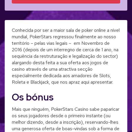
Conhecida por ser a maior sala de poker online a nível
mundial, PokerStars regressou finalmente ao nosso
território – pelas vias legais – em Novembro de
2016 (depois de um interregno de cerca de 1 ano, na
sequência da restruturação e legalização do sector)
alargando desta feita a sua oferta aos jogos de
casino através de uma atractiva secção
especialmente dedicada aos amadores de Slots,
Roleta e Blackjack, que nos apraz aqui apresentar.
Os bónus
Mais que ninguém, PokerStars Casino sabe paparicar
os seus jogadores desde o primeiro instante (ou
melhor dizendo, desde a inscrição), reservando-lhes
uma generosa oferta de boas-vindas sob a forma de